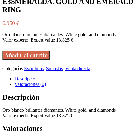
E3SMERALDA. GOLD AND EMERALD
RING
6.950
€
Oro blanco brillantes diamantes. White gold, and diamonds
Valor experto. Expert value 13.825 €
LOTE:
Añadir al carrito
000161
/
SORTIJA
Categorías
Esculturas
,
Subastas
,
Venta directa
ORO
Y
Descripción
E3SMERALDA.
Valoraciones (0)
GOLD
AND
Descripción
EMERALD
RING
Oro blanco brillantes diamantes. White gold, and diamonds
cantidad
Valor experto. Expert value 13.825 €
Valoraciones