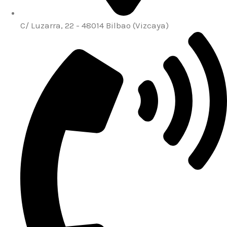
C/ Luzarra, 22 - 48014 Bilbao (Vizcaya)