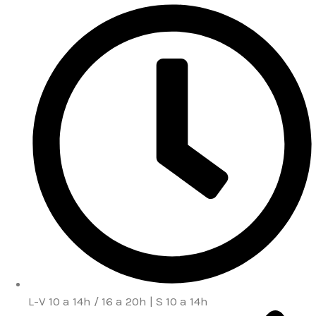
Ir
al
contenido
L-V 10 a 14h / 16 a 20h | S 10 a 14h