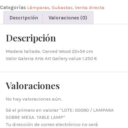
SOBRE
MESA.
Categorías
Lámparas
,
Subastas
,
Venta directa
TABLE
LAMP
Descripción
Valoraciones (0)
cantidad
Descripción
Madera tallada. Carved Wood 22×54 cm
Valor Galeria Arte Art Gallery value 1.250 €
Valoraciones
No hay valoraciones aún.
Sé el primero en valorar “LOTE: 00090 / LAMPARA
SOBRE MESA. TABLE LAMP”
Tu dirección de correo electrónico no será