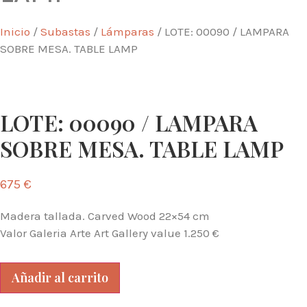
Inicio
/
Subastas
/
Lámparas
/ LOTE: 00090 / LAMPARA
SOBRE MESA. TABLE LAMP
LOTE: 00090 / LAMPARA
SOBRE MESA. TABLE LAMP
675
€
Madera tallada. Carved Wood 22×54 cm
Valor Galeria Arte Art Gallery value 1.250 €
LOTE:
00090
Añadir al carrito
/
LAMPARA