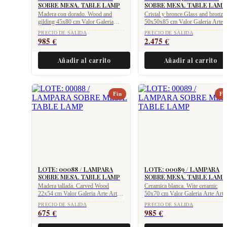
SOBRE MESA. TABLE LAMP
SOBRE MESA. TABLE LAMP
Madera con dorado. Wood and
Cristal y bronce.Glass and bronze
gilding 45x80 cm Valor Galeria
50x50x85 cm Valor Galeria Arte
Arte Art Gallery value 1.975 €
Art Gallery value 4.950 €
PRECIO DE SALIDA
PRECIO DE SALIDA
985
€
2.475
€
Añadir al carrito
Añadir al carrito
Fin
Fi
LOTE: 00088 / LAMPARA
LOTE: 00089 / LAMPARA
SOBRE MESA. TABLE LAMP
SOBRE MESA. TABLE LAMP
Madera tallada. Carved Wood
Ceramica blanca. Wite ceramic
22x54 cm Valor Galeria Arte Art
50x70 cm Valor Galeria Arte Art
Gallery value 1.250 €
Gallery value 1.975 €
PRECIO DE SALIDA
PRECIO DE SALIDA
675
€
985
€