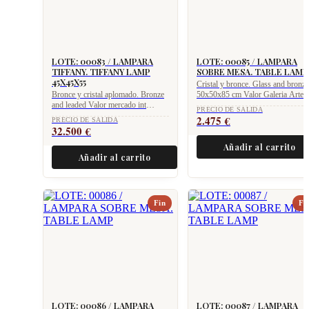
LOTE: 00083 / LAMPARA
LOTE: 00085 / LAMPARA
TIFFANY. TIFFANY LAMP
SOBRE MESA. TABLE LAMP
45X45X55
Cristal y bronce. Glass and bronze
Bronce y cristal aplomado. Bronze
50x50x85 cm Valor Galeria Arte
and leaded Valor mercado int
Art Gallery value 4.950 €
PRECIO DE SALIDA
International market value 65.000 €
2.475
€
PRECIO DE SALIDA
32.500
€
Añadir al carrito
Añadir al carrito
Fin
Fi
LOTE: 00086 / LAMPARA
LOTE: 00087 / LAMPARA