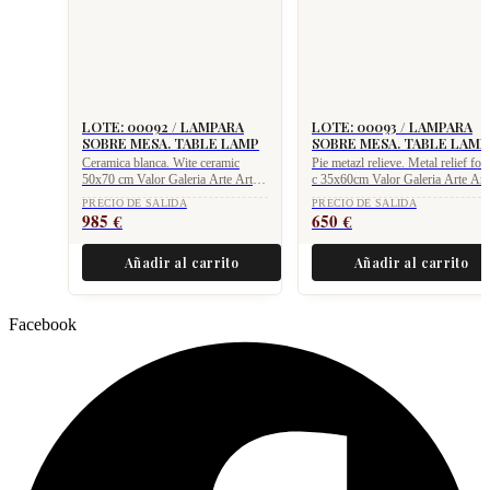
LOTE: 00092 / LAMPARA
LOTE: 00093 / LAMPARA
SOBRE MESA. TABLE LAMP
SOBRE MESA. TABLE LAMP
Ceramica blanca. Wite ceramic
Pie metazl relieve. Metal relief foo
50x70 cm Valor Galeria Arte Art
c 35x60cm Valor Galeria Arte Art
Gallery value 1.975 €
Gallery value 1.275 €
PRECIO DE SALIDA
PRECIO DE SALIDA
985
€
650
€
Añadir al carrito
Añadir al carrito
Facebook