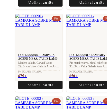
Añadir al carrito
Añadir al carrito
Fin
Fi
LOTE: 00090 / LAMPARA
LOTE: 00091 / LAMPARA
SOBRE MESA. TABLE LAMP
SOBRE MESA. TABLE LAMP
Madera tallada. Carved Wood
Pie metal relieve. Metal relief foot 
22x54 cm Valor Galeria Arte Art
35x60cm Valor Galeria Arte Art
Gallery value 1.250 €
Gallery value 1.275 €
PRECIO DE SALIDA
PRECIO DE SALIDA
675
€
650
€
Añadir al carrito
Añadir al carrito
Fin
Fi