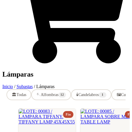
Lámparas
Inicio
/
Subastas
/ Lámparas
🏛️
Todas
🪡
Alfombras
🕯️
Candelabros
🖼️
Cuadr
12
1
Fin
Fi