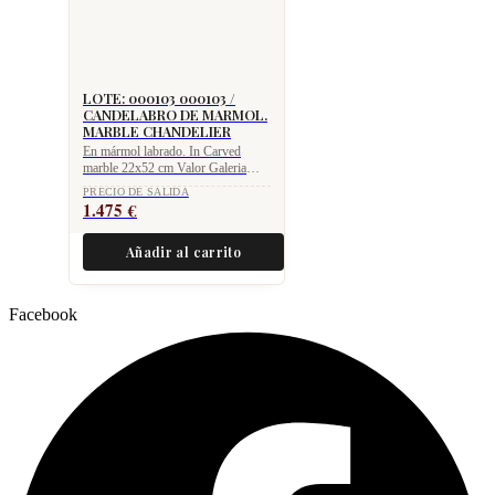
LOTE: 000103 000103 /
CANDELABRO DE MARMOL.
MARBLE CHANDELIER
En mármol labrado. In Carved
marble 22x52 cm Valor Galeria
Gallery value 2.975 €
PRECIO DE SALIDA
1.475
€
Añadir al carrito
Facebook