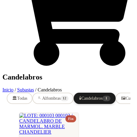
Candelabros
Inicio
/
Subastas
/ Candelabros
🏛️
Todas
🪡
Alfombras
🕯️
Candelabros
🖼️
Cuadr
12
1
Fin