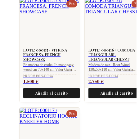
Fin
Fi
LOTE: 000115 / VITRINA
LOTE: 000116 / COMODA
FRANCESA. FRENCH
TRIANGULARL
SHOWCASE
TRIANGULAR CHESST
En madera de caoba. In mahogany
Madera de raiz.. Root Wood
wood cm 70x140 cm Valor Galeria
130x50x110 cm Valor Galeria
Gallery value 4.975 €
Gallery value 5.475 €
PRECIO DE SALIDA
PRECIO DE SALIDA
1.500
€
2.750
€
Añadir al carrito
Añadir al carrito
Fin