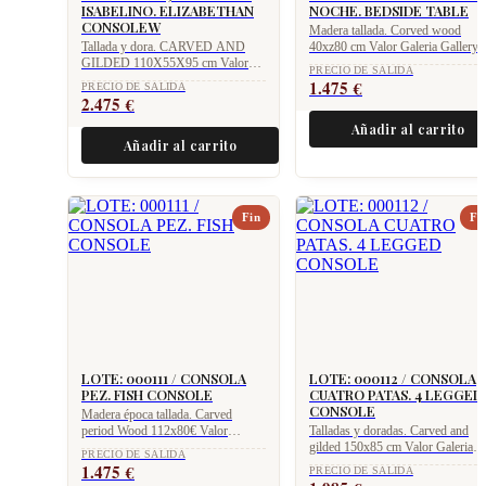
ISABELINO. ELIZABETHAN
NOCHE. BEDSIDE TABLE
CONSOLEW
Madera tallada. Corved wood
Tallada y dora. CARVED AND
40xz80 cm Valor Galeria Gallery
GILDED 110X55X95 cm Valor
value 2.975 €
PRECIO DE SALIDA
Galeria Gallery value 4.975 €
1.475
€
PRECIO DE SALIDA
2.475
€
Añadir al carrito
Añadir al carrito
Fin
Fi
LOTE: 000111 / CONSOLA
LOTE: 000112 / CONSOLA
PEZ. FISH CONSOLE
CUATRO PATAS. 4 LEGGED
CONSOLE
Madera época tallada. Carved
period Wood 112x80€ Valor
Talladas y doradas. Carved and
Galeria Gallery value 2.750 €
gilded 150x85 cm Valor Galeria
PRECIO DE SALIDA
Gallery value 3.975 €
1.475
€
PRECIO DE SALIDA