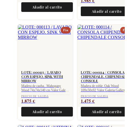
1.985
€
Añadir al carrito
Añadir al carrito
Fin
Fi
LOTE: 000113 / LAVABO
LOTE: 000114 / CONSOLA
CON ESPEJO. SINK WITH
CHIPENDALE. CHIPENDAL
MIRROW
CONSOLE
Madera de caoba.. Mahogany
Madera de roble. Oak Wood
Wood 74x74x140 cm Valor Galeria
109x50x92 Valor Galeria Gallery
Gallery value 3.750 €
value 2.975 €
PRECIO DE SALIDA
PRECIO DE SALIDA
1.875
€
1.475
€
Añadir al carrito
Añadir al carrito