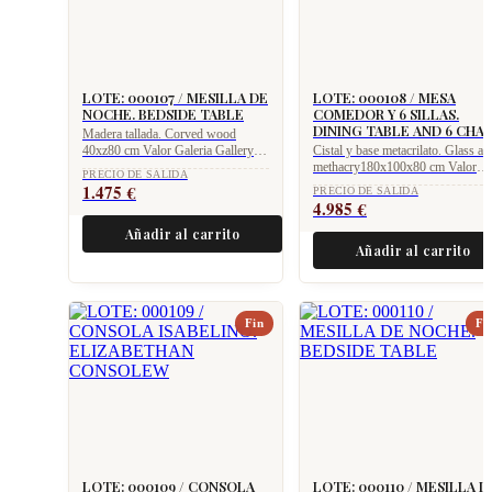
LOTE: 000107 / MESILLA DE
LOTE: 000108 / MESA
NOCHE. BEDSIDE TABLE
COMEDOR Y 6 SILLAS.
DINING TABLE AND 6 CHAI
Madera tallada. Corved wood
40xz80 cm Valor Galeria Gallery
Cistal y base metacrilato. Glass an
value 2.975 €
methacry180x100x80 cm Valor
PRECIO DE SALIDA
Galeria Gallery value 9.975 €
1.475
€
PRECIO DE SALIDA
4.985
€
Añadir al carrito
Añadir al carrito
Fin
Fi
LOTE: 000109 / CONSOLA
LOTE: 000110 / MESILLA D