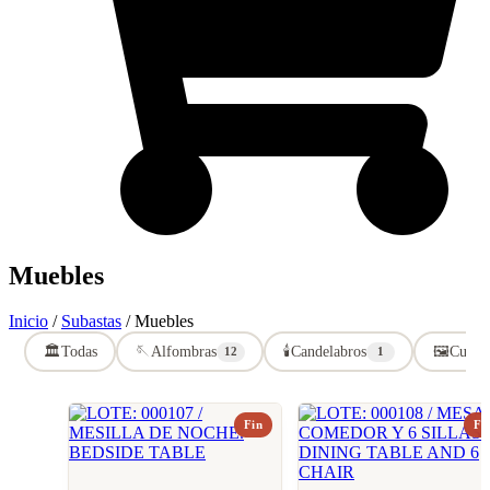
Muebles
Inicio
/
Subastas
/ Muebles
🏛️
Todas
🪡
Alfombras
🕯️
Candelabros
🖼️
Cuadr
12
1
Fin
Fi